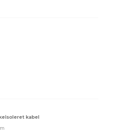
keisoleret kabel
mm