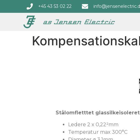
+45 43 53 02 22
info@jensenelectric.
Kompensationska
Stålomfletttet glassilkeisolere
Ledere 2 x 0,22²mm
Temperatur max 300°C
Diameter ø 3,1mm