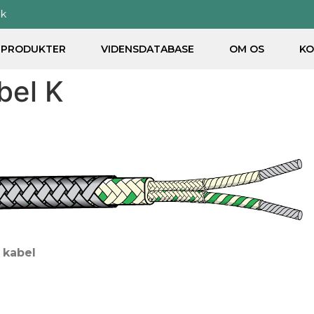
dk
PRODUKTER
VIDENSDATABASE
OM OS
KO
bel K
t kabel