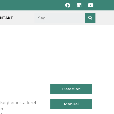
NTAKT
Datablad
eføler installeret.
Manual
er