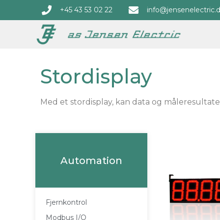
+45 43 53 02 22
info@jensenelectric.
Stordisplay
Med et stordisplay, kan data og måleresultater
Automation
Fjernkontrol
Modbus I/O