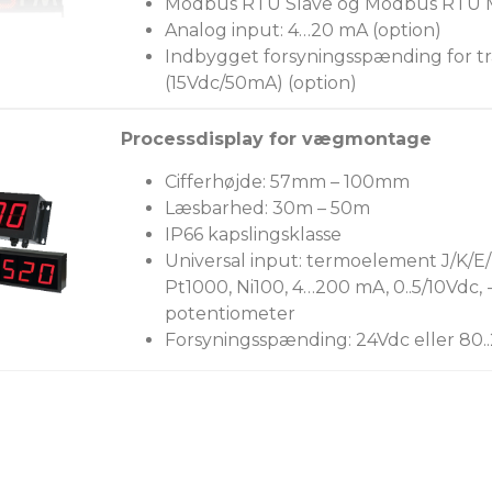
Modbus RTU Slave og Modbus RTU 
Analog input: 4…20 mA (option)
Indbygget forsyningsspænding for tr
(15Vdc/50mA) (option)
Processdisplay for vægmontage
Cifferhøjde: 57mm – 100mm
Læsbarhed: 30m – 50m
IP66 kapslingsklasse
Universal input: termoelement J/K/E/
Pt1000, Ni100, 4…200 mA, 0..5/10Vdc, 
potentiometer
Forsyningsspænding: 24Vdc eller 80.